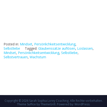
Posted in:
Mindset
,
Persönlichkeitsentwicklung
,
Selbstliebe
Tagged:
Glaubenssätze auflösen
,
Loslassen
,
Mindset
,
Persönlichkeitsentwicklung
,
Selbstliebe
,
Selbstvertrauen
,
Wachstum
Copyright © 2026
Sarah Sophia Lorey Coaching
. Alle Rechte vorbehalten.
Theme
Suffice
by ThemeGrill. Powered by:
WordPress
.