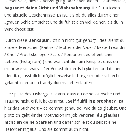
Dieser Satz, diese Überzeugung oder eben dieser Glaubenssatz,
begrenzt deine Sicht und Wahrnehmung
für Situationen
und aktuelle Geschehnisse. Es ist, als ob du alles durch einen
„grauen Schleier“ siehst und du fühlst dich viel kleiner, als du in
Wirklichkeit bist.
Durch diese
Denkspur
„Ich bin nicht gut genug“- idealisierst du
andere Menschen (Partner / Mutter oder Vater / beste Freundin
/ Chef / Arbeitskollege / Stars / Personen des öffentlichen
Lebens (Instagram) ) und wünscht dir zum Beispiel, dass du
mehr wie sie wärst. Der Verlust deiner Fähigkeiten und deiner
Identität, lässt dich möglicherweise lethargisch oder schlecht
gelaunt oder auch traurig durchs Leben laufen.
Die Spitze des Eisbergs ist dann, dass du deine Wünsche und
Träume nicht erfüllt bekommst.
„Self fulfilling prophecy“
ist
hier das Stichwort – es kommt genau so, wie du es glaubst. Und
plötzlich geht dir die Motivation im Job verloren,
du glaubst
nicht an deine Stärken
und daher schließt du selbst eine
Beförderung aus. Und sie kommt auch nicht.