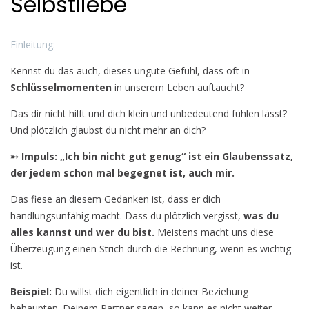
Selbstliebe
Strategien
für
Einleitung:
mehr
Selbstliebe
Kennst du das auch, dieses ungute Gefühl, dass oft in
Schlüsselmomenten
in unserem Leben auftaucht?
Das dir nicht hilft und dich klein und unbedeutend fühlen lässt?
Und plötzlich glaubst du nicht mehr an dich?
➵ Impuls:
„Ich bin nicht gut genug“ ist ein Glaubenssatz,
der jedem schon mal begegnet ist, auch mir.
Das fiese an diesem Gedanken ist, dass er dich
handlungsunfähig macht. Dass du plötzlich vergisst,
was du
alles kannst und wer du bist.
Meistens macht uns diese
Überzeugung einen Strich durch die Rechnung, wenn es wichtig
ist.
Beispiel:
Du willst dich eigentlich in deiner Beziehung
behaupten. Deinem Partner sagen, so kann es nicht weiter