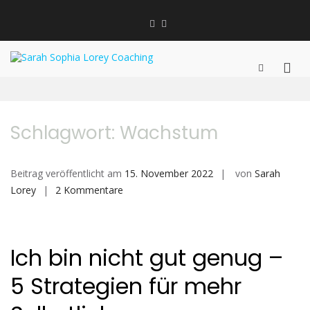
Zum
Inhalt
Linkedin
Instagram
springen
XING
Sarah Sophia Lorey
Bewusstsein schaffen | Veränderung
Prim
Such-
Coaching
Formular
Men
jetzt!
ansehen
für
mobi
Schlagwort:
Wachstum
Gerä
Beitrag veröffentlicht am
15. November 2022
von
Sarah
zu
Lorey
2 Kommentare
Ich
bin
nicht
Ich bin nicht gut genug –
gut
genug
5 Strategien für mehr
–
5