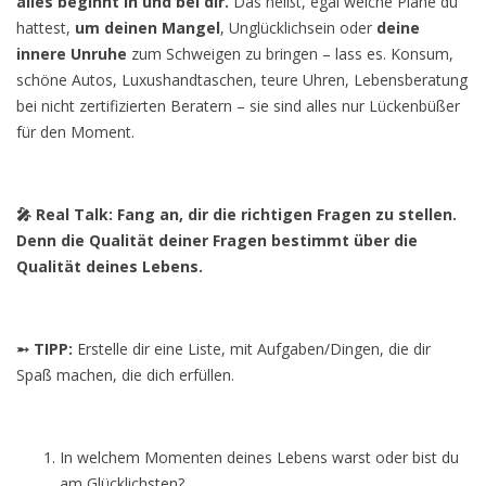
alles beginnt in und bei dir.
Das heißt, egal welche Pläne du
hattest,
um deinen Mangel
, Unglücklichsein oder
deine
innere Unruhe
zum Schweigen zu bringen – lass es. Konsum,
schöne Autos, Luxushandtaschen, teure Uhren, Lebensberatung
bei nicht zertifizierten Beratern – sie sind alles nur Lückenbüßer
für den Moment.
🎤 Real Talk: Fang an, dir die richtigen Fragen zu stellen.
Denn die Qualität deiner Fragen bestimmt über die
Qualität deines Lebens.
➵ TIPP:
Erstelle dir eine Liste, mit Aufgaben/Dingen, die dir
Spaß machen, die dich erfüllen.
In welchem Momenten deines Lebens warst oder bist du
am Glücklichsten?