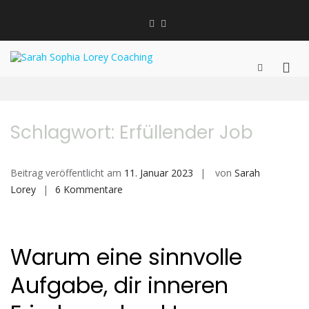
Zum
Inhalt
Linkedin
Instagram
springen
XING
Sarah Sophia Lorey
Bewusstsein schaffen | Veränderung
Prim
Such-
Coaching
Formular
Men
jetzt!
ansehen
für
mobi
Schlagwort:
Erfüllender Job
Gerä
Beitrag veröffentlicht am
11. Januar 2023
von
Sarah
zu
Lorey
6 Kommentare
Warum
eine
sinnvolle
Warum eine sinnvolle
Aufgabe,
dir
Aufgabe, dir inneren
inneren
Frieden