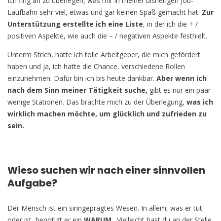
Ich fing an zu überlegen, was mir in meiner bisherigen Job-
Laufbahn sehr viel, etwas und gar keinen Spaß gemacht hat.
Zur
Unterstützung erstellte ich eine Liste
, in der ich die + /
positiven Aspekte, wie auch die – / negativen Aspekte festhielt.
Unterm Strich, hatte ich tolle Arbeitgeber, die mich gefördert
haben und ja, ich hatte die Chance, verschiedene Rollen
einzunehmen. Dafür bin ich bis heute dankbar.
Aber wenn ich
nach dem Sinn meiner Tätigkeit suche,
gibt es nur ein paar
wenige Stationen. Das brachte mich zu der Überlegung,
was ich
wirklich machen möchte, um glücklich und zufrieden zu
sein.
Wieso suchen wir nach einer sinnvollen
Aufgabe?
Der Mensch ist ein sinngeprägtes Wesen. In allem, was er tut
oder ist, benötigt er ein
WARUM
. Vielleicht hast du an der Stelle