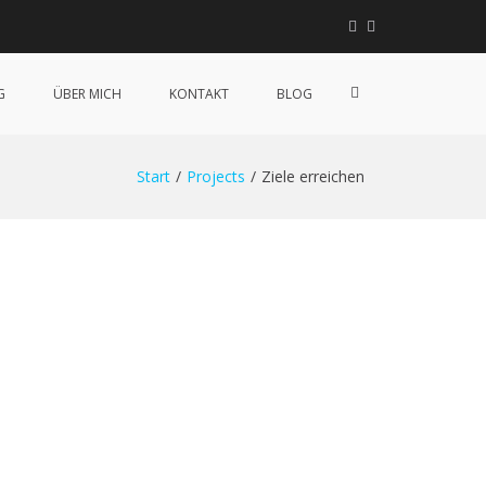
Linkedin
Instagram
XING
Such-
G
ÜBER MICH
KONTAKT
BLOG
Formular
ansehen
Start
Projects
Ziele erreichen