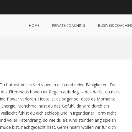
 Lorey Coaching
| Veränderung jetzt!
HOME
PRIVATE COACHING
BUSINESS COACHIN
u hattest volles Vertrauen in dich und deine Fähigkeiten. Du
das Elternhaus haben dir Regeln auferlegt – das darfst du nicht
eine Power verloren. Heute ist es sogar so, dass es Momente
e Energie. Manchmal hast du das Gefühl, dir wird durch ein
lleicht fühlst du dich schlapp und in irgendeiner Form nicht
und voller Tatendrang, so wie du als Kind stundenlang spielen
 müde bist, nachgedacht hast. Gemeinsam wollen wir für dich