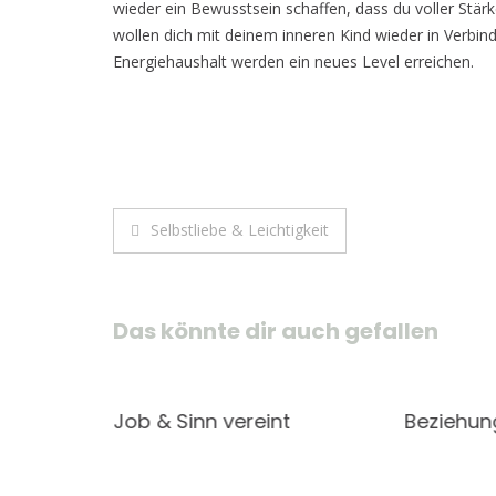
wieder ein Bewusstsein schaffen, dass du voller Stärke
wollen dich mit deinem inneren Kind wieder in Verbin
Energiehaushalt werden ein neues Level erreichen.
Beitragsnavigation
Selbstliebe & Leichtigkeit
Das könnte dir auch gefallen
tigkeit
Job & Sinn vereint
Beziehu