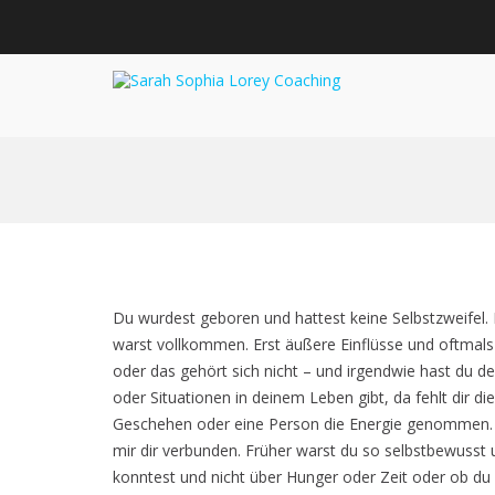
Sarah Sophia
Bewusstsein schaffen 
Zum
Inhalt
springen
Du wurdest geboren und hattest keine Selbstzweifel. D
warst vollkommen. Erst äußere Einflüsse und oftmals 
oder das gehört sich nicht – und irgendwie hast du d
oder Situationen in deinem Leben gibt, da fehlt dir di
Geschehen oder eine Person die Energie genommen. Vie
mir dir verbunden. Früher warst du so selbstbewusst 
konntest und nicht über Hunger oder Zeit oder ob du