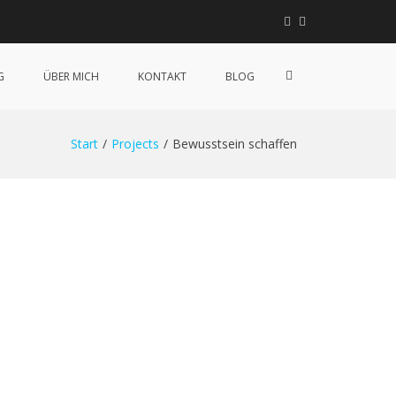
Linkedin
Instagram
XING
Such-
G
ÜBER MICH
KONTAKT
BLOG
Formular
ansehen
Start
Projects
Bewusstsein schaffen