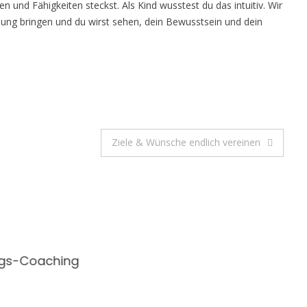
n und Fähigkeiten steckst. Als Kind wusstest du das intuitiv. Wir
dung bringen und du wirst sehen, dein Bewusstsein und dein
Ziele & Wünsche endlich vereinen
ngs-Coaching
Selbstbewusst & erfüllt
leben