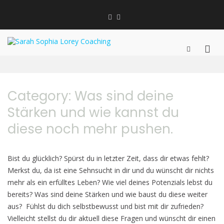
Zum
Inhalt
Linkedin
Instagram
springen
XING
Sarah Sophia Lorey
Bewusstsein schaffen | Veränderung
Prim
Such-
Coaching
Formular
Men
jetzt!
ansehen
für
mobi
Category:
Was sind deine
Gerä
Stärken und wie kannst du
diese noch mehr pushen.
Bist du glücklich? Spürst du in letzter Zeit, dass dir etwas fehlt?
Merkst du, da ist eine Sehnsucht in dir und du wünscht dir nichts
mehr als ein erfülltes Leben? Wie viel deines Potenzials lebst du
bereits? Was sind deine Stärken und wie baust du diese weiter
aus? Fühlst du dich selbstbewusst und bist mit dir zufrieden?
Vielleicht stellst du dir aktuell diese Fragen und wünscht dir einen